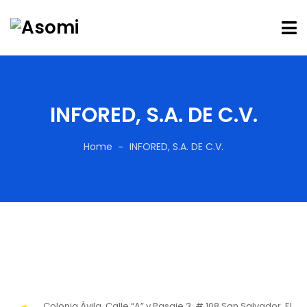
INFORED, S.A. DE C.V.
Home
INFORED, S.A. DE C.V.
Colonia Ávila, Calle “A” y Pasaje 3, # 108 San Salvador, El